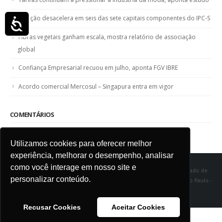
Inflação desacelera em seis das sete capitais componentes do IPC-S
Acessibilidade
Fibras vegetais ganham escala, mostra relatório de associação
global
Confiança Empresarial recuou em julho, aponta FGV IBRE
Acordo comercial Mercosul – Singapura entra em vigor
COMENTÁRIOS
Utilizamos cookies para oferecer melhor
experiência, melhorar o desempenho, analisar
como você interage em nosso site e
SINDITÊXTIL SP - Sindicato das Indústrias de Fiação e Tecelagem do Estado de
personalizar conteúdo.
São Paulo Rua Marquês de Itu, 968 - Vila Buarque - Cep 01223-000 - São Paulo -
SP
Recusar Cookies
Aceitar Cookies