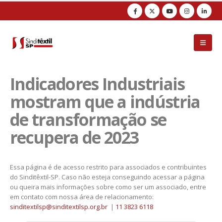
Observação:
este
site
inclui
um
sistema
de
acessibilidade.
Indicadores Industriais
mostram que a indústria
de transformação se
recupera de 2023
Essa página é de acesso restrito para associados e contribuintes
do Sinditêxtil-SP. Caso não esteja conseguindo acessar a página
ou queira mais informações sobre como ser um associado, entre
em contato com nossa área de relacionamento:
sinditextilsp@sinditextilsp.org.br
|
11 3823 6118