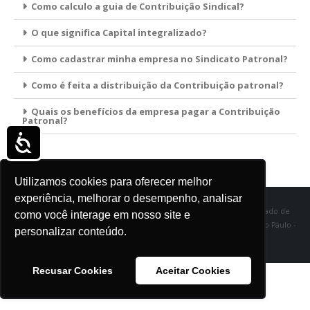
Como calculo a guia de Contribuição Sindical?
O que significa Capital integralizado?
Como cadastrar minha empresa no Sindicato Patronal?
Como é feita a distribuição da Contribuição patronal?
Quais os benefícios da empresa pagar a Contribuição
Patronal?
Acessibilidade
Utilizamos cookies para oferecer melhor
experiência, melhorar o desempenho, analisar
SINDITÊXTIL SP - Sindicato das Indústrias de Fiação e Tecelagem do Estado de
como você interage em nosso site e
São Paulo Rua Marquês de Itu, 968 - Vila Buarque - Cep 01223-000 - São Paulo -
personalizar conteúdo.
SP
Recusar Cookies
Aceitar Cookies