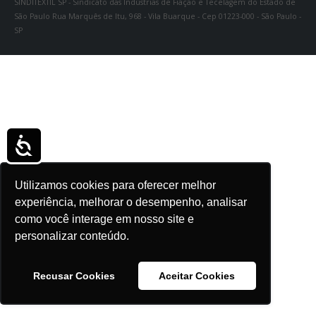
SINDITÊXTIL SP - Sindicato das Indústrias de Fiação e Tecelagem do Estado de
São Paulo Rua Marquês de Itu, 968 - Vila Buarque - Cep 01223-000 - São Paulo -
SP
Acessibilidade
Utilizamos cookies para oferecer melhor
experiência, melhorar o desempenho, analisar
como você interage em nosso site e
personalizar conteúdo.
Recusar Cookies
Aceitar Cookies