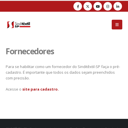
Observação:
este
site
inclui
um
sistema
de
acessibilidade.
Fornecedores
Para se habilitar como um fornecedor do Sinditêxtil-SP faça o pré-
cadastro. É importante que todos os dados sejam preenchidos
com precisão.
Acesse o
site para cadastro.