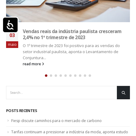
Acessibilidade
PIB avança 1,1%, e Fiesp mantém projeção de
22
1,9% para 2026
jun
Divulgada pela Fiesp (Federação das Indústrias do Estado
de São Paulo) nesta segunda-feira (22), a edição de junho
do...
read more
POSTS RECENTES
Fiesp discute caminhos para o mercado de carbono
Tarifas continuam a pressionar a indústria da moda, aponta estudo