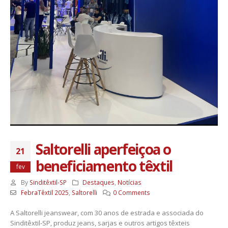
Saltorelli aperfeiçoa o
21
beneficiamento têxtil
fev
By
Sinditêxtil-SP
Destaques
,
Notícias
FebraTêxtil 2025
,
Saltorelli
0 Comments
A Saltorelli jeanswear, com 30 anos de estrada e associada do
Sinditêxtil-SP, produz jeans, sarjas e outros artigos têxteis