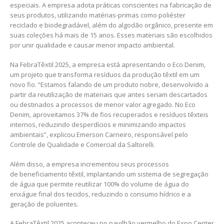
especiais. A empresa adota práticas conscientes na fabricação de
seus produtos, utilizando matérias-primas como poliéster
reciclado e biodegradável, além do algodão orgânico, presente em
suas coleções há mais de 15 anos. Esses materiais são escolhidos
por unir qualidade e causar menor impacto ambiental.
Na FebraTêxtil 2025, a empresa está apresentando o Eco Denim,
um projeto que transforma resíduos da produção têxtil em um
novo fio. “Estamos falando de um produto nobre, desenvolvido a
partir da reutilização de materiais que antes seriam descartados
ou destinados a processos de menor valor agregado. No Eco
Denim, aproveitamos 37% de fios recuperados e resíduos têxteis
internos, reduzindo desperdícios e minimizando impactos
ambientais”, explicou Emerson Carneiro, responsável pelo
Controle de Qualidade e Comercial da Saltorelli.
Além disso, a empresa incrementou seus processos
de beneficiamento têxtil, implantando um sistema de segregação
de água que permite reutilizar 100% do volume de água do
enxágue final dos tecidos, reduzindo o consumo hídrico e a
geração de poluentes.
A FebraTêxtil 2025 aconteceu no pavilhão vermelho do Expo Center