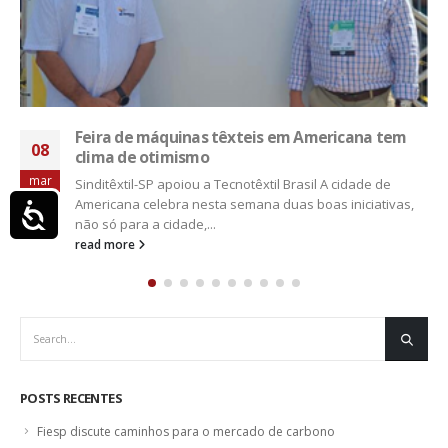
PIB cresce 3,4% em 2024 e fecha o ano em R$ 11,7
10
trilhões
mar
Em 2024, o PIB (Produto Interno Bruto) cresceu 3,4% frente
a 2023. A Indústria (3,3%) e os Serviços (3,7%)...
read more
Acessibilidade
POSTS RECENTES
Fiesp discute caminhos para o mercado de carbono
Tarifas continuam a pressionar a indústria da moda, aponta estudo
Inflação desacelera em seis das sete capitais componentes do IPC-S