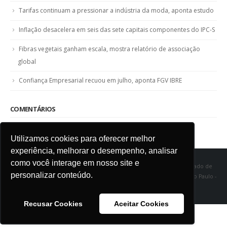
Fibras vegetais ganham escala, mostra relatório de associação
global
Confiança Empresarial recuou em julho, aponta FGV IBRE
COMENTÁRIOS
SINDITÊXTIL SP - Sindicato das Indústrias de Fiação e Tecelagem do Estado de
São Paulo Rua Marquês de Itu, 968 - Vila Buarque - Cep 01223-000 - São Paulo -
Utilizamos cookies para oferecer melhor
SP
experiência, melhorar o desempenho, analisar
como você interage em nosso site e
personalizar conteúdo.
Recusar Cookies
Aceitar Cookies