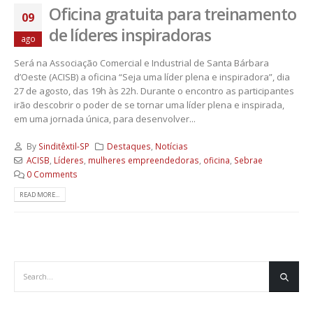
Oficina gratuita para treinamento
09
de líderes inspiradoras
ago
Será na Associação Comercial e Industrial de Santa Bárbara
d’Oeste (ACISB) a oficina “Seja uma líder plena e inspiradora”, dia
27 de agosto, das 19h às 22h. Durante o encontro as participantes
irão descobrir o poder de se tornar uma líder plena e inspirada,
em uma jornada única, para desenvolver...
By
Sinditêxtil-SP
Destaques
,
Notícias
ACISB
,
Líderes
,
mulheres empreendedoras
,
oficina
,
Sebrae
0 Comments
READ MORE...