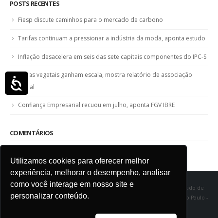
POSTS RECENTES
Fiesp discute caminhos para o mercado de carbono
Tarifas continuam a pressionar a indústria da moda, aponta estudo
Inflação desacelera em seis das sete capitais componentes do IPC-S
Fibras vegetais ganham escala, mostra relatório de associação
Acessibilidade
global
Confiança Empresarial recuou em julho, aponta FGV IBRE
COMENTÁRIOS
Utilizamos cookies para oferecer melhor
experiência, melhorar o desempenho, analisar
como você interage em nosso site e
SINDITÊXTIL SP - Sindicato das Indústrias de Fiação e Tecelagem do Estado de
personalizar conteúdo.
São Paulo Rua Marquês de Itu, 968 - Vila Buarque - Cep 01223-000 - São Paulo -
SP