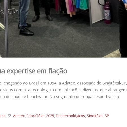
a expertise em fiação
chegando ao Brasil em 1954, a Adatex, associada do Sinditêxtil-SP
nvolvidos com alta tecnologia, com aplicações diversas, que abrangem
área de saúde e beachwear. No segmento de roupas esportivas, a
cias
Adatex
,
FebraTêxtil 2025
,
Fios tecnológicos
,
Sinditêxtil-SP