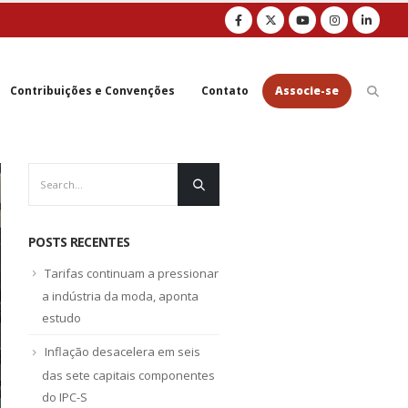
Contribuições e Convenções
Contato
Associe-se
POSTS RECENTES
Tarifas continuam a pressionar
a indústria da moda, aponta
estudo
Inflação desacelera em seis
das sete capitais componentes
do IPC-S