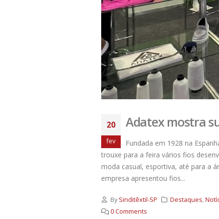
Adatex mostra su
20
fev
Fundada em 1928 na Espanha, 
trouxe para a feira vários fios dese
moda casual, esportiva, até para a 
empresa apresentou fios...
By
Sinditêxtil-SP
Destaques
,
Notí
0 Comments