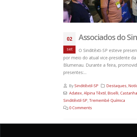
Associados do Sin
02
set
O Sinditêxti-SP esteve present
por meio do atual vice-presidente da
Blumenau. Durante a feira, promovi
presentes:...
By
Sinditêxtil-SP
Destaques
,
Notí
Adatex
,
Alpina Têxtil
,
Biselli
,
Castanha
Sinditêxtil-SP
,
Tremembé Química
0 Comments