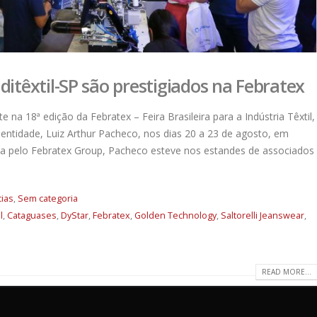
ditêxtil-SP são prestigiados na Febratex
e na 18ª edição da Febratex – Feira Brasileira para a Indústria Têxtil,
 entidade, Luiz Arthur Pacheco, nos dias 20 a 23 de agosto, em
da pelo Febratex Group, Pacheco esteve nos estandes de associados
cias
,
Sem categoria
l
,
Cataguases
,
DyStar
,
Febratex
,
Golden Technology
,
Saltorelli Jeanswear
,
READ MORE...