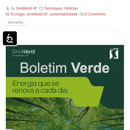
By
Sinditêxtil-SP
Destaques
,
Notícias
Ecologia
,
Sinditêxtil-SP
,
sustentabilidade
0 Comments
READ MORE...
Acessibilidade