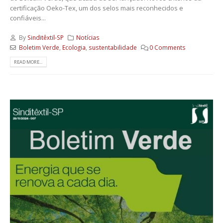
certificação Oeko-Tex, um dos selos mais reconhecidos e
confiáveis...
By
Sinditêxtil-SP
Notícias
Boletim Verde
,
Ecologia
,
sustentabilidade
0 Comments
READ MORE...