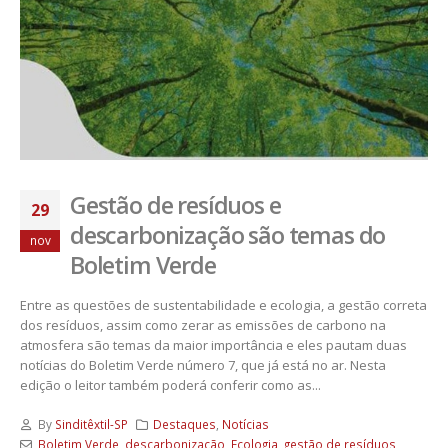
Gestão de resíduos e
29
descarbonização são temas do
nov
Boletim Verde
Entre as questões de sustentabilidade e ecologia, a gestão correta
dos resíduos, assim como zerar as emissões de carbono na
atmosfera são temas da maior importância e eles pautam duas
notícias do Boletim Verde número 7, que já está no ar. Nesta
edição o leitor também poderá conferir como as...
By
Sinditêxtil-SP
Destaques
,
Notícias
Boletim Verde
,
descarbonização
,
Ecologia
,
gestão de resíduos
,