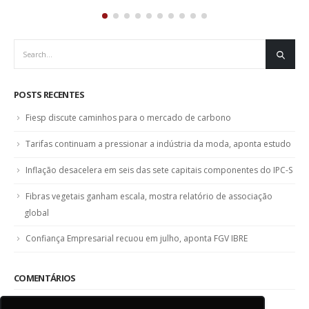
09
facilitar crédito às empr
ago
O Sinditêxtil-SP se uniu à Accr
Direto S.A, empresa criada pe
Estado...
read more
POSTS RECENTES
Fiesp discute caminhos para o mercado de carbono
Tarifas continuam a pressionar a indústria da moda, aponta estudo
Inflação desacelera em seis das sete capitais componentes do IPC-S
Fibras vegetais ganham escala, mostra relatório de associação
global
Confiança Empresarial recuou em julho, aponta FGV IBRE
COMENTÁRIOS