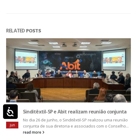
RELATED
POSTS
Acessibilidade
alizam reunião conjunta
xtil-SP realizou uma reunião
associados com o Conselho...
Sinditêxtil-SP e Accredit