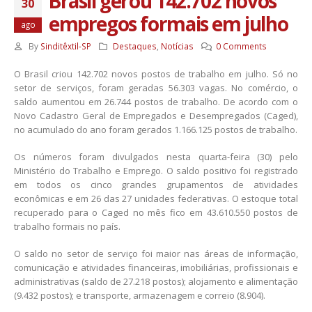
Brasil gerou 142.702 novos
30
empregos formais em julho
ago
By
Sinditêxtil-SP
Destaques
,
Notícias
0 Comments
O Brasil criou 142.702 novos postos de trabalho em julho. Só no
setor de serviços, foram geradas 56.303 vagas. No comércio, o
saldo aumentou em 26.744 postos de trabalho. De acordo com o
Novo Cadastro Geral de Empregados e Desempregados (Caged),
no acumulado do ano foram gerados 1.166.125 postos de trabalho.
Os números foram divulgados nesta quarta-feira (30) pelo
Ministério do Trabalho e Emprego. O saldo positivo foi registrado
em todos os cinco grandes grupamentos de atividades
econômicas e em 26 das 27 unidades federativas. O estoque total
recuperado para o Caged no mês fico em 43.610.550 postos de
trabalho formais no país.
O saldo no setor de serviço foi maior nas áreas de informação,
comunicação e atividades financeiras, imobiliárias, profissionais e
administrativas (saldo de 27.218 postos); alojamento e alimentação
(9.432 postos); e transporte, armazenagem e correio (8.904).