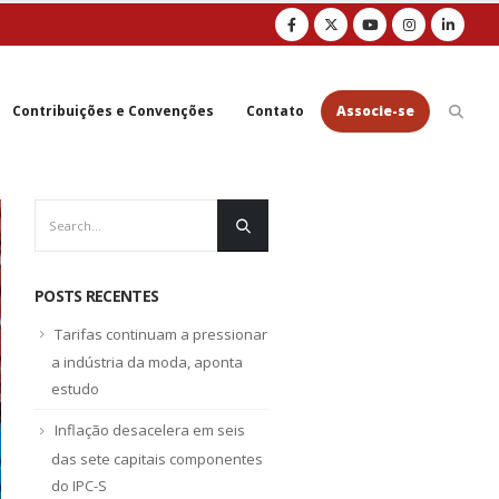
Contribuições e Convenções
Contato
Associe-se
POSTS RECENTES
Tarifas continuam a pressionar
a indústria da moda, aponta
estudo
Inflação desacelera em seis
das sete capitais componentes
do IPC-S