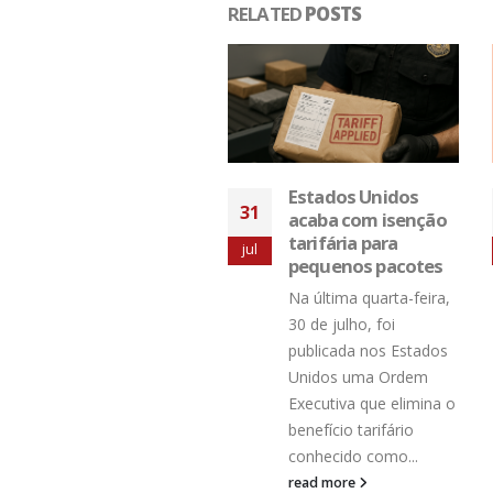
RELATED
POSTS
Estados Unidos
Santista reforça
28
acaba com isenção
protagonismo com
tarifária para
Jeanswear e
jan
pequenos pacotes
Workwear
Na última quarta-feira,
A Santista, uma das
30 de julho, foi
maiores e mais
publicada nos Estados
tradicionais empresas
Unidos uma Ordem
têxteis da América
Executiva que elimina o
Latina, marca presença
benefício tarifário
na Colombiatex 2026,
conhecido como...
que...
read more
read more