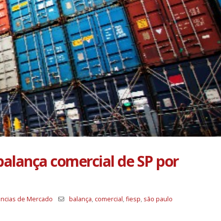
balança comercial de SP por
ncias de Mercado
balança
,
comercial
,
fiesp
,
são paulo