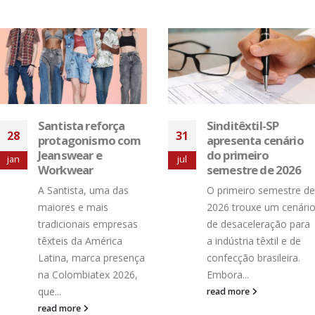
Sinditêxtil-SP
Workshop de
31
apresenta cenário
30
etiquetagem de
do primeiro
jul
produtos têxteis e
mar
semestre de 2026
confeccionados:
O primeiro semestre de
inscrições abertas
2026 trouxe um cenário
A Abit e o Sinditêxtil-SP
de desaceleração para
realizam, em 19 de
a indústria têxtil e de
abril, das 9h às 12h,
confecção brasileira.
uma nova edição do
Embora...
workshop...
read more
read more