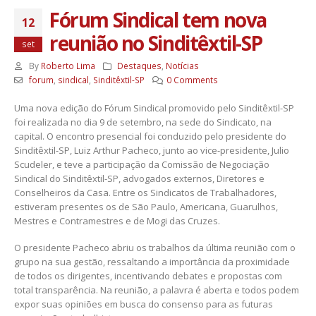
Fórum Sindical tem nova
12
reunião no Sinditêxtil-SP
set
By
Roberto Lima
Destaques
,
Notícias
forum
,
sindical
,
Sinditêxtil-SP
0 Comments
Uma nova edição do Fórum Sindical promovido pelo Sinditêxtil-SP
foi realizada no dia 9 de setembro, na sede do Sindicato, na
capital. O encontro presencial foi conduzido pelo presidente do
Sinditêxtil-SP, Luiz Arthur Pacheco, junto ao vice-presidente, Julio
Scudeler, e teve a participação da Comissão de Negociação
Sindical do Sinditêxtil-SP, advogados externos, Diretores e
Conselheiros da Casa. Entre os Sindicatos de Trabalhadores,
estiveram presentes os de São Paulo, Americana, Guarulhos,
Mestres e Contramestres e de Mogi das Cruzes.
O presidente Pacheco abriu os trabalhos da última reunião com o
grupo na sua gestão, ressaltando a importância da proximidade
de todos os dirigentes, incentivando debates e propostas com
total transparência. Na reunião, a palavra é aberta e todos podem
expor suas opiniões em busca do consenso para as futuras