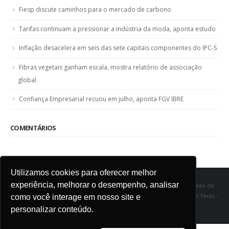
Fiesp discute caminhos para o mercado de carbono
Tarifas continuam a pressionar a indústria da moda, aponta estudo
Inflação desacelera em seis das sete capitais componentes do IPC-S
Fibras vegetais ganham escala, mostra relatório de associação
global
Confiança Empresarial recuou em julho, aponta FGV IBRE
COMENTÁRIOS
Utilizamos cookies para oferecer melhor
experiência, melhorar o desempenho, analisar
SINDITÊXTIL SP - Sindicato das Indústrias de Fiação e Tecelagem do Estado de
São Paulo Rua Marquês de Itu, 968 - Vila Buarque - Cep 01223-000 - São Paulo -
como você interage em nosso site e
SP
personalizar conteúdo.