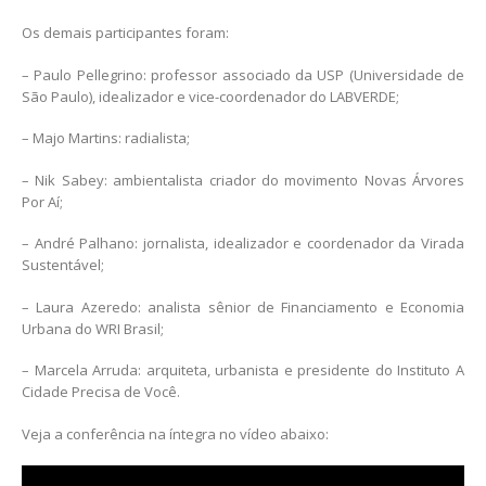
Os demais participantes foram:
– Paulo Pellegrino: professor associado da USP (Universidade de
São Paulo), idealizador e vice-coordenador do LABVERDE;
– Majo Martins: radialista;
– Nik Sabey: ambientalista criador do movimento Novas Árvores
Por Aí;
– André Palhano: jornalista, idealizador e coordenador da Virada
Sustentável;
– Laura Azeredo: analista sênior de Financiamento e Economia
Urbana do WRI Brasil;
– Marcela Arruda: arquiteta, urbanista e presidente do Instituto A
Cidade Precisa de Você.
Veja a conferência na íntegra no vídeo abaixo: