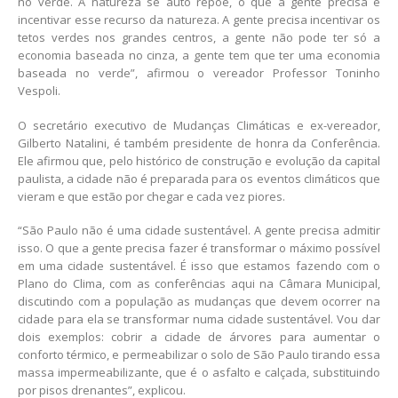
no verde. A natureza se auto repõe, o que a gente precisa é
incentivar esse recurso da natureza. A gente precisa incentivar os
tetos verdes nos grandes centros, a gente não pode ter só a
economia baseada no cinza, a gente tem que ter uma economia
baseada no verde”, afirmou o vereador Professor Toninho
Vespoli.
O secretário executivo de Mudanças Climáticas e ex-vereador,
Gilberto Natalini, é também presidente de honra da Conferência.
Ele afirmou que, pelo histórico de construção e evolução da capital
paulista, a cidade não é preparada para os eventos climáticos que
vieram e que estão por chegar e cada vez piores.
“São Paulo não é uma cidade sustentável. A gente precisa admitir
isso. O que a gente precisa fazer é transformar o máximo possível
em uma cidade sustentável. É isso que estamos fazendo com o
Plano do Clima, com as conferências aqui na Câmara Municipal,
discutindo com a população as mudanças que devem ocorrer na
cidade para ela se transformar numa cidade sustentável. Vou dar
dois exemplos: cobrir a cidade de árvores para aumentar o
conforto térmico, e permeabilizar o solo de São Paulo tirando essa
massa impermeabilizante, que é o asfalto e calçada, substituindo
por pisos drenantes”, explicou.