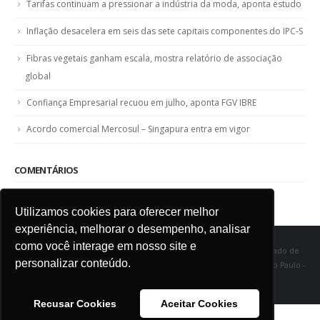
Tarifas continuam a pressionar a indústria da moda, aponta estudo
Inflação desacelera em seis das sete capitais componentes do IPC-S
Fibras vegetais ganham escala, mostra relatório de associação
global
Confiança Empresarial recuou em julho, aponta FGV IBRE
Acordo comercial Mercosul – Singapura entra em vigor
COMENTÁRIOS
Utilizamos cookies para oferecer melhor
experiência, melhorar o desempenho, analisar
como você interage em nosso site e
SINDITÊXTIL SP - Sindicato das Indústrias de Fiação e Tecelagem do Estado de
personalizar conteúdo.
São Paulo Rua Marquês de Itu, 968 - Vila Buarque - Cep 01223-000 - São Paulo -
SP
Recusar Cookies
Aceitar Cookies