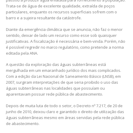
passou a produzir água enlatada para fornecimento à população.
Trata-se de água de excelente qualidade, extraída de poços
particulares, enquanto os recursos superficiais sofrem com o
barro e a sujeira resultante da catástrofe.
Diante da emergência climática que se anuncia, não faz o menor
sentido, deixar de lado um recurso como esse sob quaisquer
justificativas. A fiscalização é necessária e bem-vinda. Porém, não
é possível regredir no marco regulatório, como pretende a norma
editada pela ANA.
A questão da exploração das águas subterrâneas está
mergulhada em um emaranhado jurídico dos mais complicados.
Com a edição da Lei Nacional de Saneamento Básico (LNSB), em
2007, surgiram interpretações de que seria proibido o uso das
águas subterrâneas nas localidades que possuíam ou
aparentavam possuir rede pública de abastecimento.
Depois de muita luta de todo o setor, o Decreto nº 7.217, de 20 de
junho de 2010, deixou claro e garantido o direito de utilização das
águas subterrâneas mesmo em áreas servidas pela rede pública
de abastecimento.