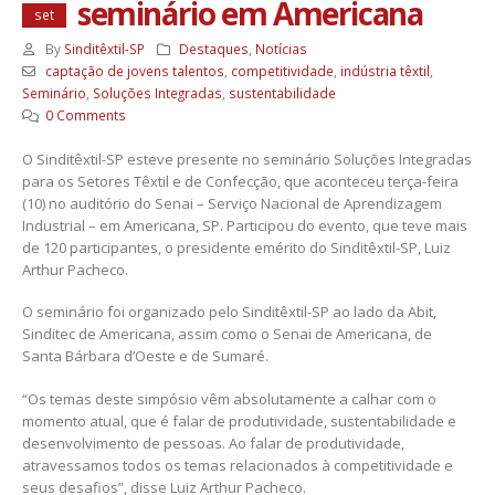
seminário em Americana
set
By
Sinditêxtil-SP
Destaques
,
Notícias
captação de jovens talentos
,
competitividade
,
indústria têxtil
,
Seminário
,
Soluções Integradas
,
sustentabilidade
0 Comments
O Sinditêxtil-SP esteve presente no seminário Soluções Integradas
para os Setores Têxtil e de Confecção, que aconteceu terça-feira
(10) no auditório do Senai – Serviço Nacional de Aprendizagem
Industrial – em Americana, SP. Participou do evento, que teve mais
de 120 participantes, o presidente emérito do Sinditêxtil-SP, Luiz
Arthur Pacheco.
O seminário foi organizado pelo Sinditêxtil-SP ao lado da Abit,
Sinditec de Americana, assim como o Senai de Americana, de
Santa Bárbara d’Oeste e de Sumaré.
“Os temas deste simpósio vêm absolutamente a calhar com o
momento atual, que é falar de produtividade, sustentabilidade e
desenvolvimento de pessoas. Ao falar de produtividade,
atravessamos todos os temas relacionados à competitividade e
seus desafios”, disse Luiz Arthur Pacheco.