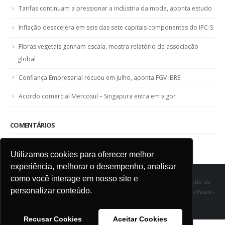
Tarifas continuam a pressionar a indústria da moda, aponta estudo
Inflação desacelera em seis das sete capitais componentes do IPC-S
Fibras vegetais ganham escala, mostra relatório de associação
global
Confiança Empresarial recuou em julho, aponta FGV IBRE
Acordo comercial Mercosul – Singapura entra em vigor
COMENTÁRIOS
Utilizamos cookies para oferecer melhor
experiência, melhorar o desempenho, analisar
como você interage em nosso site e
SINDITÊXTIL SP - Sindicato das Indústrias de Fiação e Tecelagem do Estado de
personalizar conteúdo.
São Paulo Rua Marquês de Itu, 968 - Vila Buarque - Cep 01223-000 - São Paulo -
SP
Recusar Cookies
Aceitar Cookies