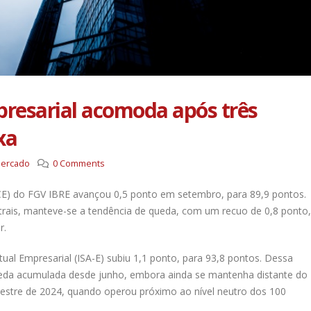
resarial acomoda após três
xa
Mercado
0 Comments
ICE) do FGV IBRE avançou 0,5 ponto em setembro, para 89,9 pontos.
trais, manteve-se a tendência de queda, com um recuo de 0,8 ponto,
r.
ual Empresarial (ISA-E) subiu 1,1 ponto, para 93,8 pontos. Dessa
queda acumulada desde junho, embora ainda se mantenha distante do
stre de 2024, quando operou próximo ao nível neutro dos 100