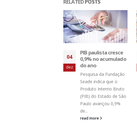
RELATED
POSTS
PIB paulista cresce
Índice de Confiança
04
0,9% no acumulado
Empresarial recuou
do ano
2,4 pontos em
set
agosto
Pesquisa da Fundação
O Índice de Confiança
Seade indica que o
Empresarial (ICE) do
Produto Interno Bruto
FGV IBRE recuou 2,4
(PIB) do Estado de São
pontos em agosto,
Paulo avançou 0,9%
para 88,2 pontos. Após
de...
a...
read more
read more