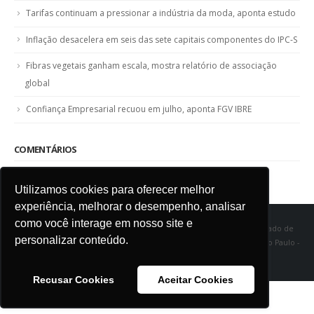
Tarifas continuam a pressionar a indústria da moda, aponta estudo
Inflação desacelera em seis das sete capitais componentes do IPC-S
Fibras vegetais ganham escala, mostra relatório de associação
global
Confiança Empresarial recuou em julho, aponta FGV IBRE
COMENTÁRIOS
Utilizamos cookies para oferecer melhor
experiência, melhorar o desempenho, analisar
como você interage em nosso site e
SINDITÊXTIL SP - Sindicato das Indústrias de Fiação e Tecelagem do Estado de
personalizar conteúdo.
São Paulo Rua Marquês de Itu, 968 - Vila Buarque - Cep 01223-000 - São Paulo -
SP
Recusar Cookies
Aceitar Cookies