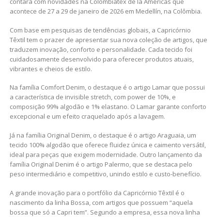
contará com novidades na Colombiatex de la Américas que
acontece de 27 a 29 de janeiro de 2026 em Medellín, na Colômbia.
Com base em pesquisas de tendências globais, a Capricórnio
Têxtil tem o prazer de apresentar sua nova coleção de artigos, que
traduzem inovação, conforto e personalidade. Cada tecido foi
cuidadosamente desenvolvido para oferecer produtos atuais,
vibrantes e cheios de estilo.
Na família Comfort Denim, o destaque é o artigo Lamar que possui
a característica de invisible stretch, com power de 10%, e
composição 99% algodão e 1% elastano. O Lamar garante conforto
excepcional e um efeito craquelado após a lavagem.
Já na família Original Denim, o destaque é o artigo Araguaia, um
tecido 100% algodão que oferece fluidez única e caimento versátil,
ideal para peças que exigem modernidade. Outro lançamento da
família Original Denim é o artigo Palermo, que se destaca pelo
peso intermediário e competitivo, unindo estilo e custo-benefício.
A grande inovação para o portfólio da Capricórnio Têxtil é o
nascimento da linha Bossa, com artigos que possuem “aquela
bossa que só a Capri tem”. Segundo a empresa, essa nova linha