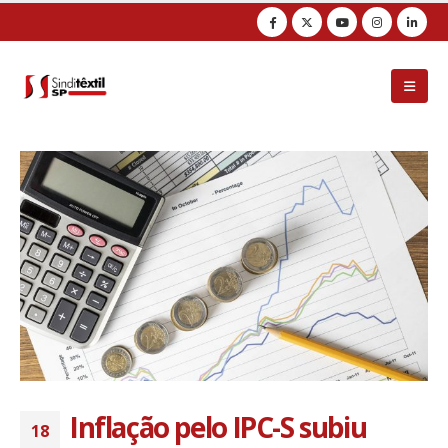
Observação:
este
site
inclui
um
sistema
de
acessibilidade.
Inflação pelo IPC-S subiu
18