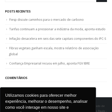
POSTS RECENTES
Fiesp discute caminhos para o mercado de carbono
Tarifas continuam a pressionar a indústria da moda, aponta estudo
Inflação desacelera em seis das sete capitais componentes do IPC-S
Fibras vegetais ganham escala, mostra relatório de associação
global
Confiança Empresarial recuou em julho, aponta FGV IBRE
COMENTÁRIOS
Utilizamos cookies para oferecer melhor
experiência, melhorar o desempenho, analisar
SINDITÊXTIL SP - Sindicato das Indústrias de Fiação e Tecelagem do Estado de
como você interage em nosso site e
São Paulo Rua Marquês de Itu, 968 - Vila Buarque - Cep 01223-000 - São Paulo -