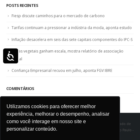
POSTS RECENTES
Fiesp discute caminhos para o mercado de carbono
Tarifas continuam a pressionar a indústria da moda, aponta estudo
Inflação desacelera em seis das sete capitais componentes do IPC-S
Fibras vegetais ganham escala, mostra relatório de associação
Acessibilidade
global
Confiança Empresarial recuou em julho, aponta FGV IBRE
COMENTÁRIOS
Utilizamos cookies para oferecer melhor
experiência, melhorar o desempenho, analisar
como você interage em nosso site e
SINDITÊXTIL SP - Sindicato das Indústrias de Fiação e Tecelagem do Estado de
personalizar conteúdo.
São Paulo Rua Marquês de Itu, 968 - Vila Buarque - Cep 01223-000 - São Paulo -
SP