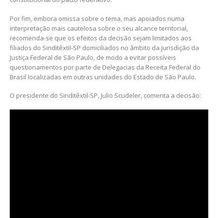
Por fim, embora omissa sobre o tema, mas apoiados numa
interpretação mais cautelosa sobre o seu alcance territorial,
recomenda-se que os efeitos da decisão sejam limitados aos
filiados do Sinditêxtil-SP domiciliados no âmbito da jurisdição da
Justiça Federal de São Paulo, de modo a evitar possíveis
questionamentos por parte de Delegacias da Receita Federal do
Brasil localizadas em outras unidades do Estado de São Paulo.
O presidente do Sinditêxtil-SP, Julio Scudeler, comenta a decisão: