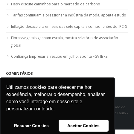
Fiesp discute caminhos para o mercado de carbono
Tarifas continuam a pressionar a indústria da moda, aponta estudo
Inflação desacelera em seis das sete capitais componentes do IPC-S
Fibras vegetais ganham escala, mostra relatório de associação
global
Confiança Empresarial recuou em julho, aponta FGV IBRE
COMENTÁRIOS
Utilizamos cookies para oferecer melhor
experiência, melhorar o desempenho, analisar
como você interage em nosso site e
SINDITÊXTIL SP - Sindicato das Indústrias de Fiação e Tecelagem do Estado de
personalizar conteúdo.
São Paulo Rua Marquês de Itu, 968 - Vila Buarque - Cep 01223-000 - São Paulo -
SP
Recusar Cookies
Aceitar Cookies