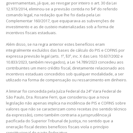
governamentais, já que, ao revogar por inteiro o art. 30 da Lei
12.973/2014, eliminou-se a previsão contida no §4º do referido
comando legal, na redação que lhe foi dada pela Lei
Complementar 160/2017, que equiparava as subvenções de
investimento e as de custeio materializadas sob a forma de
incentivos fiscais estaduais.
Além disso, se na regra anterior estes benefícios eram
integralmente excluídos das bases de cálculo do PIS e COFINS por
expressa previsão legal (arts. 1º, §3º, inc. X das Leis 10.637/2002 e
10.833/2023, também revogados), a Lei 14.789/2023 concedeu aos
contribuintes um mero crédito fiscal, diretamente relacionado aos
incentivos estaduais concedidos sob qualquer modalidade, a ser
utilizado na forma de compensação ou ressarcimento em dinheiro.
A liminar foi concedida pela Juíza Federal da 24ª Vara Federal de
São Paulo, Dra. Rosane Ferri, que considerou que a nova
legislação não apenas implica na incidência de PIS e COFINS sobre
valores que não se caracterizam como receitas (no sentido técnico
da expressão), como também contraria a jurisprudência já
pacificada do Superior Tribunal de Justiça, no sentido que a
oneração fiscal destes benefícios fiscais viola o princípio
constitucional do pacto federativo.