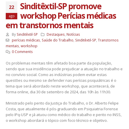
Sinditêxtil-SP promove
22
workshop Perícias médicas
ago
em transtornos mentais
By
Sinditêxtil-SP
Destaques
,
Notícias
perícias médicas
,
Saúde do Trabalho
,
Sinditêxtil-SP
,
Transtornos
mentais
,
workshop
0 Comments
Os problemas mentais têm afetado boa parte da população,
sendo que sua insidência pode prejudicar a atuação no trabalho e
no convívio social. Como as indústrias podem evitar estas
questões ou mesmo se defender nas perícias psiquiátricas é o
tema que será abordado neste workshop, que acontecerá, de
forma online, dia 30 de setembro de 2024, das 10h às 11h30.
Ministrado pelo perito da Justiça do Trabalho, o Dr. Alberto Felipe
Costa, que atualmente é pós-graduando em Psiquiatria Forense
pelo IPq-USP e já atuou como médico do trabalho e perito no INSS,
o workshop abordará o tópico com foco técnico e objetivo.