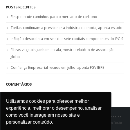
POSTS RECENTES
Fiesp discute caminhos para o mercado de carbono
Tarifas continuam a pressionar a indústria da moda, aponta estudo
Inflação desacelera em seis das sete capitais componentes do IPC-S
Fibras vegetais ganham escala, mostra relatório de associação
global
Confiança Empresarial recuou em julho, aponta FGV IBRE
COMENTÁRIOS
Utilizamos cookies para oferecer melhor
experiência, melhorar o desempenho, analisar
como você interage em nosso site e
SINDITÊXTIL SP - Sindicato das Indústrias de Fiação e Tecelagem do Estado de
personalizar conteúdo.
São Paulo Rua Marquês de Itu, 968 - Vila Buarque - Cep 01223-000 - São Paulo -
SP