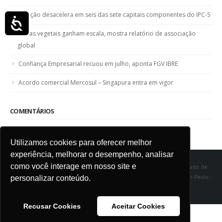
Inflação desacelera em seis das sete capitais componentes do IPC-S
Acessibilidade
Fibras vegetais ganham escala, mostra relatório de associação
global
Confiança Empresarial recuou em julho, aponta FGV IBRE
Acordo comercial Mercosul – Singapura entra em vigor
COMENTÁRIOS
Utilizamos cookies para oferecer melhor
SINDITÊXTIL SP - Sindicato das Indústrias de Fiação e Tecelagem do Estado de
experiência, melhorar o desempenho, analisar
São Paulo Rua Marquês de Itu, 968 - Vila Buarque - Cep 01223-000 - São Paulo -
como você interage em nosso site e
SP
personalizar conteúdo.
Recusar Cookies
Aceitar Cookies