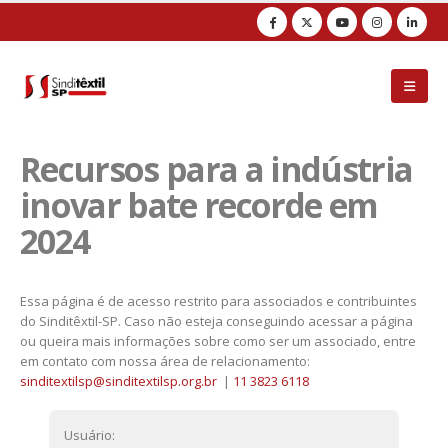
Observação:
este
site
inclui
um
sistema
de
acessibilidade.
Recursos para a indústria
inovar bate recorde em
2024
Essa página é de acesso restrito para associados e contribuintes
do Sinditêxtil-SP. Caso não esteja conseguindo acessar a página
ou queira mais informações sobre como ser um associado, entre
em contato com nossa área de relacionamento:
sinditextilsp@sinditextilsp.org.br
|
11 3823 6118
Usuário: