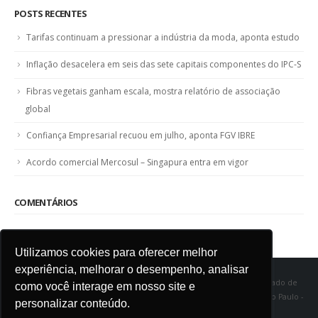
POSTS RECENTES
Tarifas continuam a pressionar a indústria da moda, aponta estudo
Inflação desacelera em seis das sete capitais componentes do IPC-S
Fibras vegetais ganham escala, mostra relatório de associação
global
Confiança Empresarial recuou em julho, aponta FGV IBRE
Acordo comercial Mercosul – Singapura entra em vigor
COMENTÁRIOS
Utilizamos cookies para oferecer melhor
experiência, melhorar o desempenho, analisar
SINDITÊXTIL SP - Sindicato das Indústrias de Fiação e Tecelagem do Estado de
como você interage em nosso site e
São Paulo Rua Marquês de Itu, 968 - Vila Buarque - Cep 01223-000 - São Paulo -
personalizar conteúdo.
SP