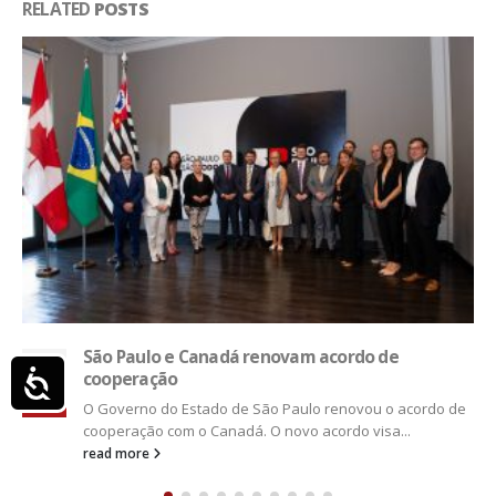
RELATED
POSTS
Parceria de R$ 23,7 mi apoia pequenas empr
19
e startups
jan
O Sebrae vai destinar R$ 23,7 milhões para projetos 
Acessibilidade
Pesquisa, Desenvolvimento e Inovação (PD&I) de
startups, micro e...
rdo de
read more