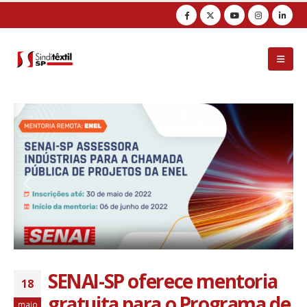
Observação:
este
site
inclui
um
sistema
de
acessibilidade.
SENAI-SP oferece mentoria
18
gratuita para o Programa de
maio