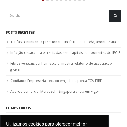
POSTS RECENTES
Tarifas continuam a pressionar a indústria da moda, aponta estudo
Inflação desacelera em seis das sete capitais componentes do IPC-S
Fibras vegetais ganham escala, mostra relatório de associação
global
Confiança Empresarial recuou em julho, aponta FGV IBRE
Acordo comercial Mercosul – Singapura entra em vigor
COMENTÁRIOS
Utilizamos cookies para oferecer melhor