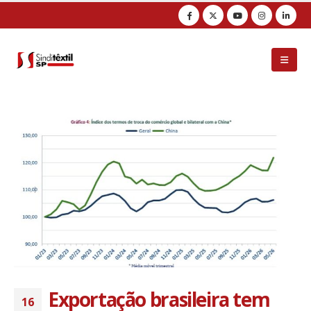
Observação:
este
site
inclui
um
sistema
de
acessibilidade.
Exportação brasileira tem
16