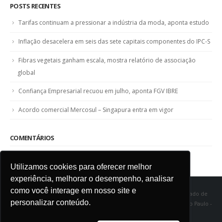
POSTS RECENTES
Tarifas continuam a pressionar a indústria da moda, aponta estudo
Inflação desacelera em seis das sete capitais componentes do IPC-S
Fibras vegetais ganham escala, mostra relatório de associação
global
Confiança Empresarial recuou em julho, aponta FGV IBRE
Acordo comercial Mercosul – Singapura entra em vigor
COMENTÁRIOS
Utilizamos cookies para oferecer melhor
experiência, melhorar o desempenho, analisar
como você interage em nosso site e
SINDITÊXTIL SP - Sindicato das Indústrias de Fiação e Tecelagem do Estado de
personalizar conteúdo.
São Paulo Rua Marquês de Itu, 968 - Vila Buarque - Cep 01223-000 - São Paulo -
SP