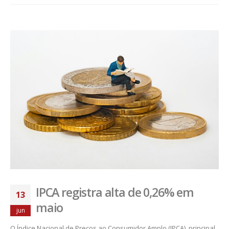
IPCA registra alta de 0,26% em
13
maio
jun
O Índice Nacional de Preços ao Consumidor Amplo (IPCA), principal