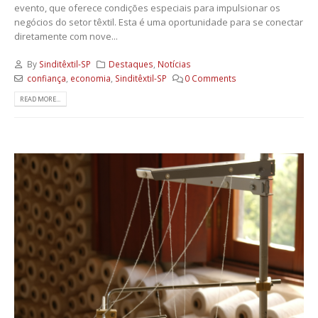
evento, que oferece condições especiais para impulsionar os
negócios do setor têxtil. Esta é uma oportunidade para se conectar
diretamente com nove...
By
Sinditêxtil-SP
Destaques
,
Notícias
confiança
,
economia
,
Sinditêxtil-SP
0 Comments
READ MORE...