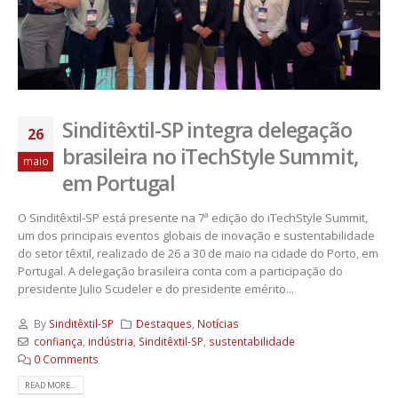
Sinditêxtil-SP integra delegação
26
brasileira no iTechStyle Summit,
maio
em Portugal
O Sinditêxtil-SP está presente na 7ª edição do iTechStyle Summit,
um dos principais eventos globais de inovação e sustentabilidade
do setor têxtil, realizado de 26 a 30 de maio na cidade do Porto, em
Portugal. A delegação brasileira conta com a participação do
presidente Julio Scudeler e do presidente emérito...
By
Sinditêxtil-SP
Destaques
,
Notícias
confiança
,
indústria
,
Sinditêxtil-SP
,
sustentabilidade
0 Comments
READ MORE...