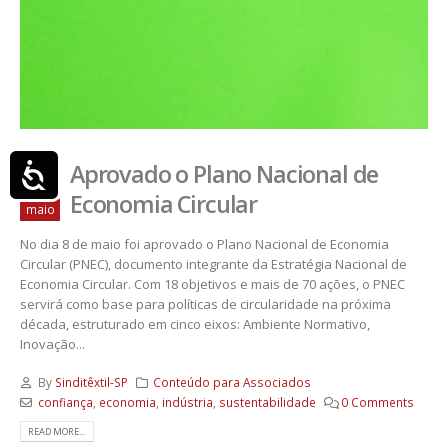
Acessibilidade
Aprovado o Plano Nacional de
14
Economia Circular
maio
No dia 8 de maio foi aprovado o Plano Nacional de Economia
Circular (PNEC), documento integrante da Estratégia Nacional de
Economia Circular. Com 18 objetivos e mais de 70 ações, o PNEC
servirá como base para políticas de circularidade na próxima
década, estruturado em cinco eixos: Ambiente Normativo,
Inovação...
By
Sinditêxtil-SP
Conteúdo para Associados
confiança
,
economia
,
indústria
,
sustentabilidade
0 Comments
READ MORE...