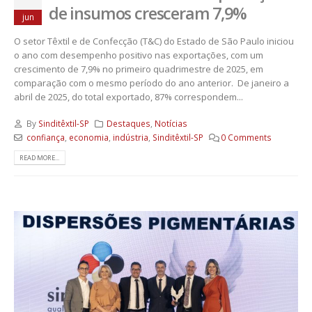
de insumos cresceram 7,9%
jun
O setor Têxtil e de Confecção (T&C) do Estado de São Paulo iniciou
o ano com desempenho positivo nas exportações, com um
crescimento de 7,9% no primeiro quadrimestre de 2025, em
comparação com o mesmo período do ano anterior. De janeiro a
abril de 2025, do total exportado, 87% correspondem...
By
Sinditêxtil-SP
Destaques
,
Notícias
confiança
,
economia
,
indústria
,
Sinditêxtil-SP
0 Comments
READ MORE...