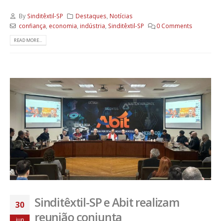
By
Sinditêxtil-SP
Destaques
,
Notícias
confiança
,
economia
,
indústria
,
Sinditêxtil-SP
0 Comments
READ MORE...
Sinditêxtil-SP e Abit realizam
30
reunião conjunta
jun