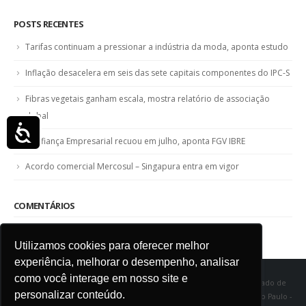
POSTS RECENTES
Tarifas continuam a pressionar a indústria da moda, aponta estudo
Inflação desacelera em seis das sete capitais componentes do IPC-S
Fibras vegetais ganham escala, mostra relatório de associação
global
Acessibilidade
Confiança Empresarial recuou em julho, aponta FGV IBRE
Acordo comercial Mercosul – Singapura entra em vigor
COMENTÁRIOS
Utilizamos cookies para oferecer melhor
experiência, melhorar o desempenho, analisar
como você interage em nosso site e
SINDITÊXTIL SP - Sindicato das Indústrias de Fiação e Tecelagem do Estado de
personalizar conteúdo.
São Paulo Rua Marquês de Itu, 968 - Vila Buarque - Cep 01223-000 - São Paulo -