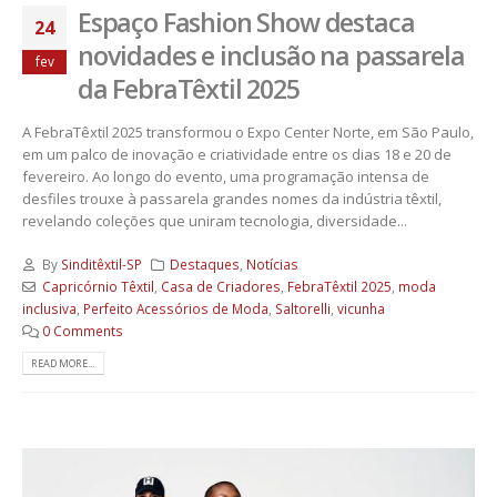
Espaço Fashion Show destaca
24
novidades e inclusão na passarela
fev
da FebraTêxtil 2025
A FebraTêxtil 2025 transformou o Expo Center Norte, em São Paulo,
em um palco de inovação e criatividade entre os dias 18 e 20 de
fevereiro. Ao longo do evento, uma programação intensa de
desfiles trouxe à passarela grandes nomes da indústria têxtil,
revelando coleções que uniram tecnologia, diversidade...
By
Sinditêxtil-SP
Destaques
,
Notícias
Capricórnio Têxtil
,
Casa de Criadores
,
FebraTêxtil 2025
,
moda
inclusiva
,
Perfeito Acessórios de Moda
,
Saltorelli
,
vicunha
0 Comments
READ MORE...