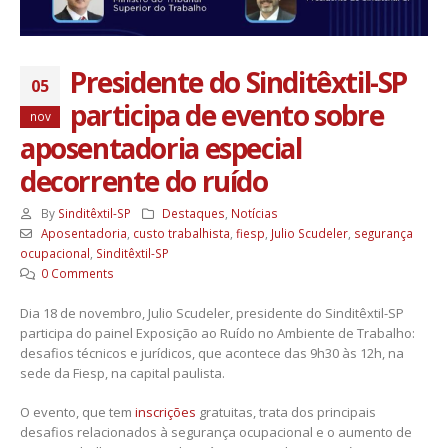
Presidente do Sinditêxtil-SP
05
participa de evento sobre
nov
aposentadoria especial
decorrente do ruído
By
Sinditêxtil-SP
Destaques
,
Notícias
Aposentadoria
,
custo trabalhista
,
fiesp
,
Julio Scudeler
,
segurança
ocupacional
,
Sinditêxtil-SP
0 Comments
Dia 18 de novembro, Julio Scudeler, presidente do Sinditêxtil-SP
participa do painel Exposição ao Ruído no Ambiente de Trabalho:
desafios técnicos e jurídicos, que acontece das 9h30 às 12h, na
sede da Fiesp, na capital paulista.
O evento, que tem
inscrições
gratuitas, trata dos principais
desafios relacionados à segurança ocupacional e o aumento de