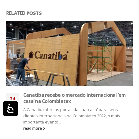
RELATED
POSTS
Estudo mostra perfil do consumidor de jeans no
12
varejo de vestuário
Acessibilidade
ago
O Brasil detém umas das principais cadeias produtivas do
jeanswear no mundo: ampla, integrada e diversificada,
devido à gama...
read more