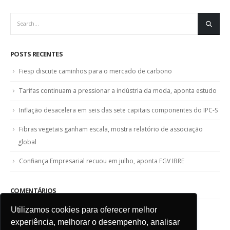
POSTS RECENTES
Fiesp discute caminhos para o mercado de carbono
Tarifas continuam a pressionar a indústria da moda, aponta estudo
Inflação desacelera em seis das sete capitais componentes do IPC-S
Fibras vegetais ganham escala, mostra relatório de associação
global
Confiança Empresarial recuou em julho, aponta FGV IBRE
COMENTÁRIOS
Utilizamos cookies para oferecer melhor
experiência, melhorar o desempenho, analisar