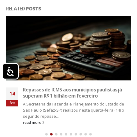
RELATED
POSTS
Acessibilidade
Repasses de ICMS aos municípios paulistas já
14
superam R$ 1 bilhão em fevereiro
fev
A Secretaria da Fazenda e Planejamento do Estado de
São Paulo (Sefaz-SP) realizou nesta quarta-feira (14) o
segundo repasse...
read more