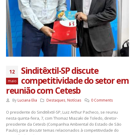
Sinditêxtil-SP discute
12
competitividade do setor em
maio
reunião com Cetesb
By
Luciana Elia
Destaques
,
Notícias
0 Comments
O presidente do Sinditêxtil-SP, Luiz Arthur Pacheco, se reuniu
nesta quinta-feira, 7, com Thomaz Miazaki de Toledo, diretor-
presidente da Cetesb (Companhia Ambiental do Estado de São
Paulo), para discutir temas relacionados à competitividade do