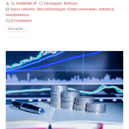
By
Sinditêxtil-SP
Destaques
,
Notícias
baico carbono
,
descarbonização
,
fontes renováveis
,
indústria
,
investimentos
0 Comments
READ MORE...