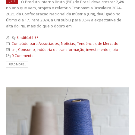
jan
O Produto Interno Bruto (PIB) do Brasil deve crescer 2,4%
no ano que vem, projeta o relatório Econommia Brasileira 2024-
2025, da Confederação Nacional da Inústria (CNI), divulgado no
último dia 17. Para 2024, a CNI subiu para 3,5% a expectativa de
alta do PIB, mais do que o dobro em...
By
Sinditêxtil-SP
Conteúdo para Associados
,
Notícias
,
Tendências de Mercado
cni
,
Consumo
,
indústria de transformação
,
investimentos
,
pib
0 Comments
READ MORE...