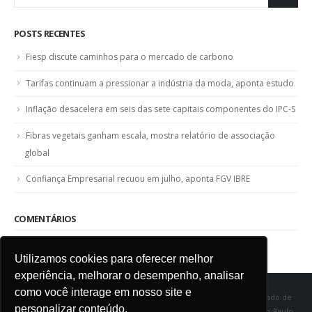
POSTS RECENTES
Fiesp discute caminhos para o mercado de carbono
Tarifas continuam a pressionar a indústria da moda, aponta estudo
Inflação desacelera em seis das sete capitais componentes do IPC-S
Fibras vegetais ganham escala, mostra relatório de associação
global
Confiança Empresarial recuou em julho, aponta FGV IBRE
COMENTÁRIOS
Utilizamos cookies para oferecer melhor
experiência, melhorar o desempenho, analisar
como você interage em nosso site e
SINDITÊXTIL SP - Sindicato das Indústrias de Fiação e Tecelagem do Estado de
personalizar conteúdo.
São Paulo Rua Marquês de Itu, 968 - Vila Buarque - Cep 01223-000 - São Paulo -