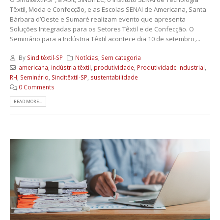
Têxtil, Moda e Confecção, e as Escolas SENAI de Americana, Santa
Bárbara d’Oeste e Sumaré realizam evento que apresenta
Soluções Integradas para os Setores Têxtil e de Confecção. O
Seminário para a Indústria Têxtil acontece dia 10 de setembro,...
By
Sinditêxtil-SP
Notícias
,
Sem categoria
americana
,
indústria têxtil
,
produtividade
,
Produtividade industrial
,
RH
,
Seminário
,
Sinditêxtil-SP
,
sustentabilidade
0 Comments
READ MORE...