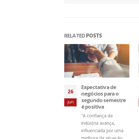
RELATED
POSTS
Expectativa de
Governo de SP
19
negócios para o
promulga lei que
segundo semestre
institui o “Dia
jun
é positiva
Estadual do Setor
Têxtil”
“A confiança da
O governador de São
indústria avança,
Paulo, Tarcísio de
influenciada por uma
Freitas (Republicanos),
melhora da situação