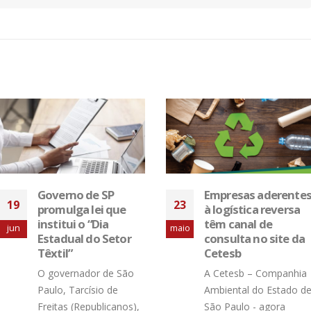
Empresas aderentes
Varas do Trabalho
23
24
à logística reversa
já podem fazer
têm canal de
novas anotações na
maio
jan
consulta no site da
Carteira de
Cetesb
Trabalho Digital
A Cetesb – Companhia
Um novo módulo Web-
Ambiental do Estado de
Judiciário do eSocial,
São Paulo - agora
lançado em dezembro,