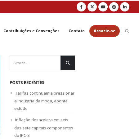
Contribuições e Convenções
Contato
Associe-se
POSTS RECENTES
Tarifas continuam a pressionar
a indústria da moda, aponta
estudo
Inflação desacelera em seis
das sete capitais componentes
do IPC-S