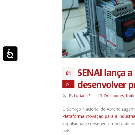
visuais
que
usam
um
leitor
de
tela;
Acessibilidade
Pressione
Control-
SENAI lança a
F10
01
para
desenvolver p
jul
abrir
um
By
Luciana Elia
Destaques
,
Notíc
menu
de
O Serviço Nacional de Aprendizagem In
acessibilidade.
Plataforma Inovação para a Indústri
impulsionar o desenvolvimento de n
país.