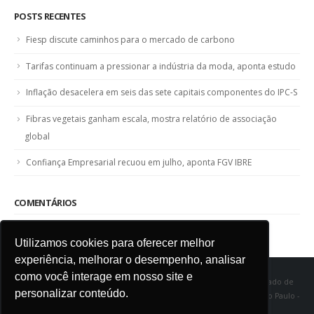
POSTS RECENTES
Fiesp discute caminhos para o mercado de carbono
Tarifas continuam a pressionar a indústria da moda, aponta estudo
Inflação desacelera em seis das sete capitais componentes do IPC-S
Fibras vegetais ganham escala, mostra relatório de associação
global
Confiança Empresarial recuou em julho, aponta FGV IBRE
COMENTÁRIOS
Utilizamos cookies para oferecer melhor
experiência, melhorar o desempenho, analisar
como você interage em nosso site e
SINDITÊXTIL SP - Sindicato das Indústrias de Fiação e Tecelagem do Estado de
personalizar conteúdo.
São Paulo Rua Marquês de Itu, 968 - Vila Buarque - Cep 01223-000 - São Paulo -
SP