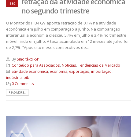
retração da atividade econômica
set
no segundo trimestre
O Monitor do PIB-FGV aponta retração de 0,1% na atividade
econômica em julho em comparação a junho. Na comparação
interanual a economia cresceu 5,4% em julho e 3,4% no trimestre
móvel findo em julho. A taxa acumulada em 12 meses até julho foi
de 2,7%. “Após oito meses consecutivos de...
By
Sinditêxtil-SP
Conteúdo para Associados
,
Notícias
,
Tendências de Mercado
atividade econômica
,
economia
,
exportação
,
importação
,
indústria
,
pib
0 Comments
READ MORE...