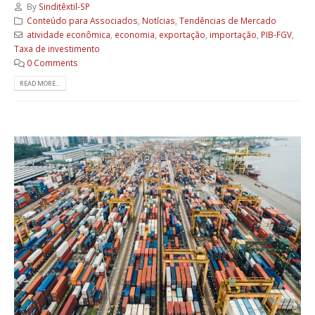
By
Sinditêxtil-SP
Conteúdo para Associados
,
Notícias
,
Tendências de Mercado
atividade econômica
,
economia
,
exportação
,
importação
,
PIB-FGV
,
Taxa de investimento
0 Comments
READ MORE...