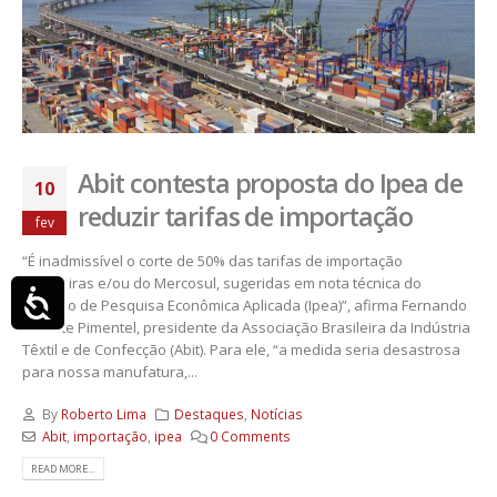
Abit contesta proposta do Ipea de
10
reduzir tarifas de importação
fev
“É inadmissível o corte de 50% das tarifas de importação
brasileiras e/ou do Mercosul, sugeridas em nota técnica do
Acessibilidade
instituto de Pesquisa Econômica Aplicada (Ipea)”, afirma Fernando
Valente Pimentel, presidente da Associação Brasileira da Indústria
Têxtil e de Confecção (Abit). Para ele, “a medida seria desastrosa
para nossa manufatura,...
By
Roberto Lima
Destaques
,
Notícias
Abit
,
importação
,
ipea
0 Comments
READ MORE...